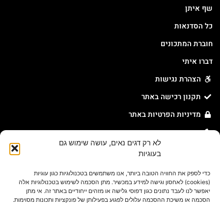
שף איתן
כל הסדנאות
חוברת המתכונים
דברו איתי
הצהרת נגישות
תקנון רכישה באתר
מדיניות הפרטיות באתר
מדיניות עוגיות באתר
לא רק דגים נאים, עושה שימוש גם
בעוגיות
צור קשר
כדי לספק את החוויה הטובה ביותר, אנו משתמשים בטכנולוגיות כגון עוגיות
054-631-8078
(cookies) לאחסון וגישה למידע במכשיר. מתן הסכמה לשימוש בטכנולוגיות אלה
יאפשר לנו לעבד נתונים כגון דפוסי גלישה או מזהים ייחודיים באתר זה. אי מתן
הסכמה או משיכת ההסכמה עלולים לפגוע בפעילותן של פונקציות ותכונות מסוימות.
orders@eitansasson.co.il