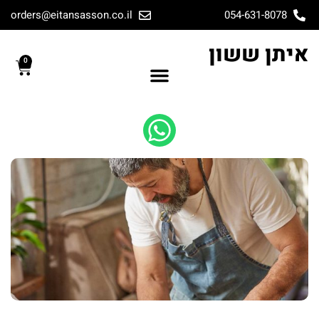
orders@eitansasson.co.il
054-631-8078
איתן ששון
0