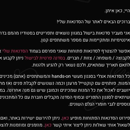
היי, כאן איתן.
ברוכים הבאים לאתר של הסדנאות שלי!
אני מעביר סדנאות בישול במגוון נושאים ותפריטים בסטודיו מהמם בדר
אינטימיות ומתקיימות עם מספר משתתפים קטן.
אפשר להצטרף לסדנאות פתוחות שאני מפרסם בעמוד
הסדנאות שלי
א
לקבוצה
/
משפחה
/
צוות
/
חברים
.
בסדנה פרטית לבישול
ניתן לקבוע א
לתאם תאריך שמתאים
,
ולכם נשאר רק להגיע ולהנות
.
כל הסדנאות אצלי בסגנון מעשי hands-on והמשתתפים 
המנות. פותחים עם קוקטייל מרענן וכמה נשנושים לקבלת פנים ואז מת
יושבים לאכול את כל המנות שמכינים וכמובן שיש גם מנה אחרונה. במה
שיתאים לסגנון התפריט ובסוף הסדנה מקבלים חוברת עם כל המתכונים
נוספים לגבי חומרי הגלם השונים.
פירוט הסדנאות הפתוחות מופיע
כאן
. ניתן להירשם ישירות באתר, ואם 
לשאול אותי שאלות ניתן ליצור איתי קשר
כאן
. מוזמנים ומוזמנות לה