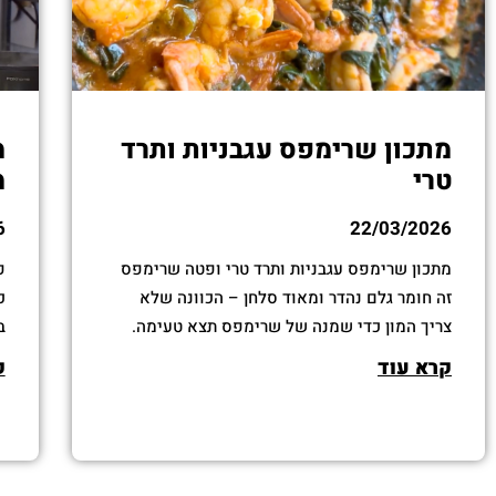
מתכון שרימפס עגבניות ותרד⁩
מ
טרי
מ
6
22/03/2026
מתכון שרימפס עגבניות ותרד⁩ טרי ופטה שרימפס
פ
זה חומר גלם נהדר ומאוד סלחן – הכוונה שלא
‏
צריך המון כדי שמנה של שרימפס תצא טעימה.
ב
מספיק לדייק בתיבול ובזמן הבישול ולקבל תוצאות
ל
קרא עוד
ק
נהדרות. במתכון הזה השתמשתי בתרד נהדר שנמצא
א
עכשיו בשיא העונה והשילוב עם הפטה ועגבניות
ש
עושה לי אווירה של יוון.
כ