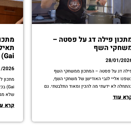
תכון פילה דג על פסטה –
מתכון
שחקי השף
Gai)
28/01/202
1/2026
ילה דג על פסטה – המתכון ממשחקי השף
כשפנו אליי לגבי האודישן של משחקי השף,
התחלה לא ידעתי מה להכין ומאוד התלבטתי. גם
Gai) 
א הייתי מומחה גדול בפסטה אבל רציתי לאתגר
רא עוד
ת עצמי ורציתי להכין מנה שיהיו בה כמה שלבים
ריחני ומ
קרא עו
ל הכנה ושתהיה יחסית מורכבת אבל גם פשוטה.
שהגשתי את
לאחת מה
"לאב" (ลาบ) מתארת