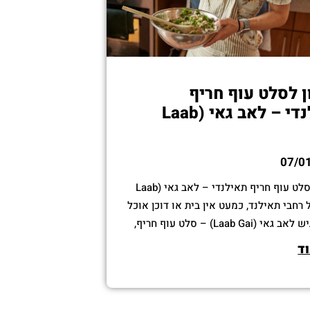
 לסלט עוף חריף
תאילנדי – לאב גאי (Laab
07/0
מתכון לסלט עוף חריף תאילנדי – לאב גאי (Laab
בכל רחבי תאילנד, כמעט אין בית או דוכן אוכל
שלא מגיש לאב גאי (Laab Gai) – סלט עוף חריף,
לא חיים.המנה מגיעה במקור מצפון־מזרח
ד
תאילנד, מאזור איסאן (Isan), שם היא נחשבת
מנות הלאומיות. בתאילנדית המילה