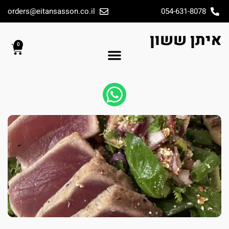
orders@eitansasson.co.il
054-631-8078
איתן ששון
0