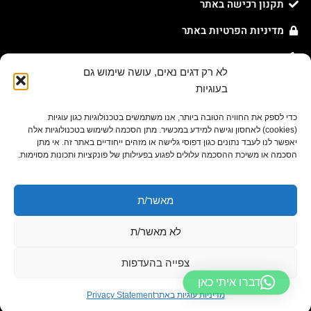
תקנון רכישה באתר
מדיניות הפרטיות באתר
מדיניות עוגיות באתר
לא רק דגים נאים, עושה שימוש גם
בעוגיות
צור קשר
כדי לספק את החוויה הטובה ביותר, אנו משתמשים בטכנולוגיות כגון עוגיות
054-631-8078
(cookies) לאחסון וגישה למידע במכשיר. מתן הסכמה לשימוש בטכנולוגיות אלה
יאפשר לנו לעבד נתונים כגון דפוסי גלישה או מזהים ייחודיים באתר זה. אי מתן
orders@eitansasson.co.il
הסכמה או משיכת ההסכמה עלולים לפגוע בפעילותן של פונקציות ותכונות מסוימות.
שניצלר 26, תל אביב
מאשר/ת
לא מאשר/ת
צפייה בהעדפות
דברו איתי כאן
זכויות יוצרים @ איתן ששון כל הזכויות שמורות 2026
מדיניות עוגיות באתר
Privacy Statement