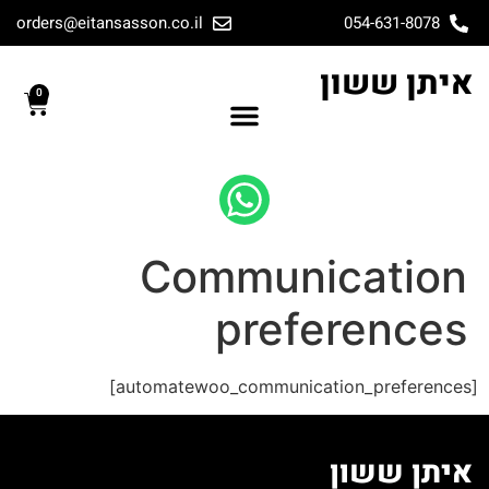
orders@eitansasson.co.il
054-631-8078
איתן ששון
0
Communication
preferences
[automatewoo_communication_preferences]
איתן ששון