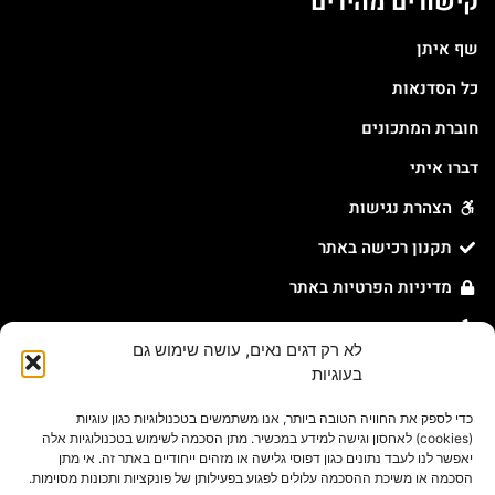
קישורים מהירים
שף איתן
כל הסדנאות
חוברת המתכונים
דברו איתי
הצהרת נגישות
תקנון רכישה באתר
מדיניות הפרטיות באתר
מדיניות עוגיות באתר
לא רק דגים נאים, עושה שימוש גם
בעוגיות
צור קשר
כדי לספק את החוויה הטובה ביותר, אנו משתמשים בטכנולוגיות כגון עוגיות
(cookies) לאחסון וגישה למידע במכשיר. מתן הסכמה לשימוש בטכנולוגיות אלה
054-631-8078
יאפשר לנו לעבד נתונים כגון דפוסי גלישה או מזהים ייחודיים באתר זה. אי מתן
הסכמה או משיכת ההסכמה עלולים לפגוע בפעילותן של פונקציות ותכונות מסוימות.
orders@eitansasson.co.il