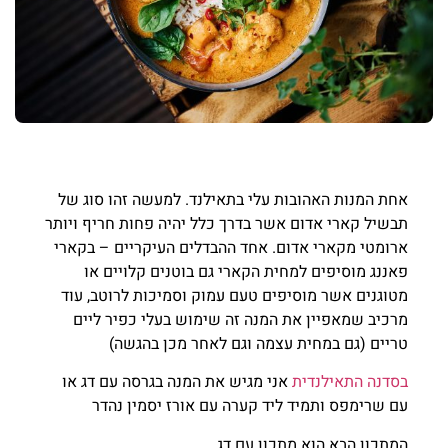
אחת המנות האהובות עלי בתאילנד. למעשה זהו סוג של
תבשיל קארי אדום אשר בדרך כלל יהיה פחות חריף ויותר
ארומטי מקארי אדום. אחד ההבדלים העיקריים – בקארי
פאננג מוסיפים למחית הקארי גם בוטנים קלויים או
מטוגנים אשר מוסיפים טעם עמוק וסמיכות לרוטב, עוד
מרכיב שמאפיין את המנה זה שימוש בעלי כפיר ליים
טריים (גם במחית עצמה וגם לאחר מכן בהגשה)
בסדנה התאילנדית
אני מגיש את המנה בגרסה עם דג או
עם שרימפס ותמיד ליד קערה עם אורז יסמין נהדר
המתכון הבא הוא מתכון עם דג