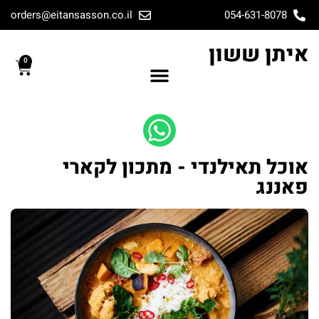
orders@eitansasson.co.il
054-631-8078
איתן ששון
0
אוכל תאילנדי - מתכון לקארי
פאננג